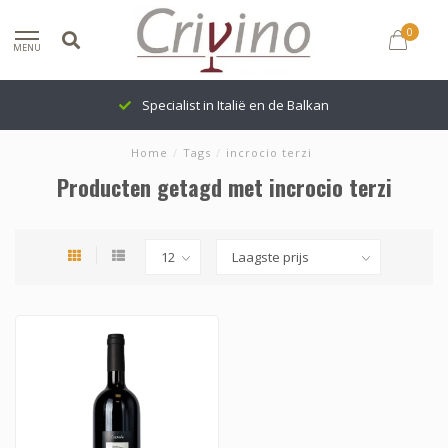
0
MENU
Specialist in Italië en de Balkan
Home
/
Tags
/
incrocio terzi
Producten getagd met incrocio terzi