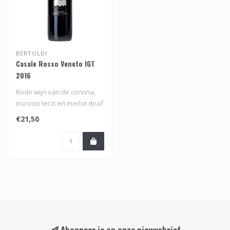
BERTOLDI
Casale Rosso Veneto IGT
2016
Rode wijn van de corvina,
incrocio terzi en merlot druif
uit de Veneto, Italië..
€21,50
Abonneer je op onze nieuwsbrief