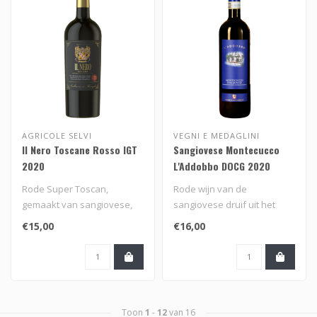
AGRICOLE SELVI
VEGNI E MEDAGLINI
Il Nero Toscane Rosso IGT
Sangiovese Montecucco
2020
L'Addobbo DOCG 2020
Rode Super Toscan,
Rode wijn van de
gemaakt van sangiovese,
sangiovese druif uit het
merlot en syrah van
zuiden van Toscane, Italië..
€15,00
€16,00
Agricole Selvi ui..
Toon
1
-
12
van 16