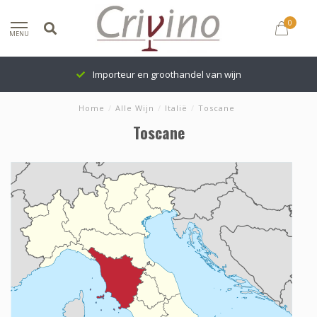
0
MENU
Importeur en groothandel van wijn
Home
/
Alle Wijn
/
Italië
/
Toscane
Toscane