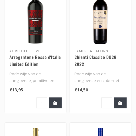
AGRICOLE SELVI
FAMIGLIA FALORNI
Arrogantone Rosso d'Italia
Chianti Classico DOCG
Limited Edition
2022
Rode wijn van de
Rode wijn van de
sangiovese, primitivo en
sangiovese en cabernet
aglianico druif uit het zuiden
sauvignon druif uit Chianti
€13,95
€14,50
van Ita..
in Toscane,..