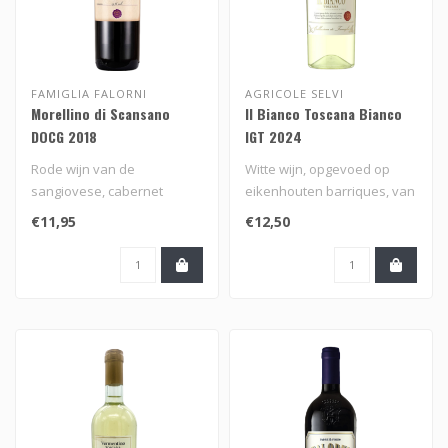
FAMIGLIA FALORNI
AGRICOLE SELVI
Morellino di Scansano
Il Bianco Toscana Bianco
DOCG 2018
IGT 2024
Rode wijn van de
Witte wijn, opgevoed op
sangiovese, cabernet
eikenhouten barriques, van
sauvignon en merlot druif
een blend van traminer,
€11,95
€12,50
uit Scansano in..
trebb..