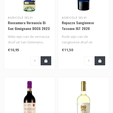
AGRICOLE SELVI
AGRICOLE SELVI
Roccamura Vernaccia Di
Repazzo Sangiovese
San Gimignano DOCG 2023
Toscane IGT 2020
Witte wijn van de vernaccia
Rode wijn van de
druif uit San Giminiano,
sangiovese druif uit
Toscane, Italië van het wi..
Toscane, Italië
€10,95
€11,50