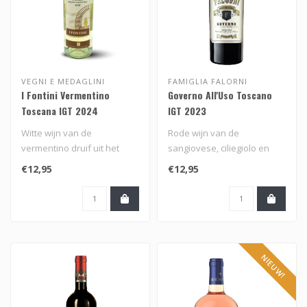
VEGNI E MEDAGLINI
FAMIGLIA FALORNI
I Fontini Vermentino
Governo All'Uso Toscano
Toscana IGT 2024
IGT 2023
Witte wijn van de
Rode wijn van de
vermentino druif uit het
sangiovese, ciliegiolo en
zuiden van Toscane, Italië..
cabernet sauvignon druif uit
€12,95
€12,95
Toscane,..
NIEUW!