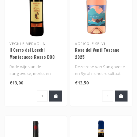
VEGNI E MEDAGLINI
AGRICOLE SELVI
Il Cerro dei Locchi
Rose dei Venti Toscane
Montecucco Rosso DOC
2025
2019
Rode wijn van de
Deze rose van Sangiovese
sangiovese, merlot en
en Syrah is het resultaat
syrah druif uit het zuiden
van een selectie druiven uit
€13,00
€13,50
van Toscane, I..
..