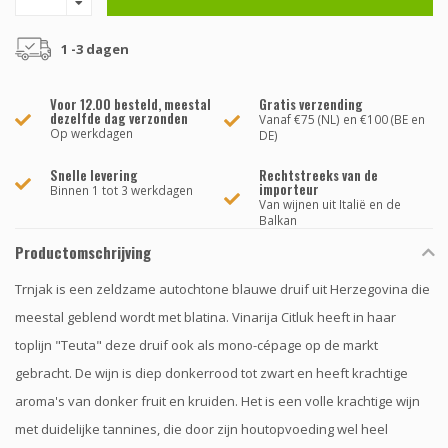
1 -3 dagen
Voor 12.00 besteld, meestal
Gratis verzending
dezelfde dag verzonden
Vanaf €75 (NL) en €100 (BE en
Op werkdagen
DE)
Snelle levering
Rechtstreeks van de
importeur
Binnen 1 tot 3 werkdagen
Van wijnen uit Italië en de
Balkan
Productomschrijving
Trnjak is een zeldzame autochtone blauwe druif uit Herzegovina die
meestal geblend wordt met blatina. Vinarija Citluk heeft in haar
toplijn "Teuta" deze druif ook als mono-cépage op de markt
gebracht. De wijn is diep donkerrood tot zwart en heeft krachtige
aroma's van donker fruit en kruiden. Het is een volle krachtige wijn
met duidelijke tannines, die door zijn houtopvoeding wel heel