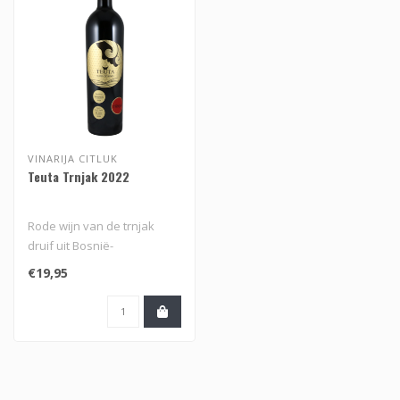
VINARIJA CITLUK
Teuta Trnjak 2022
Rode wijn van de trnjak
druif uit Bosnië-
Herzegovina
€19,95