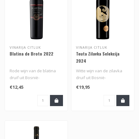
VINARIJA CITLUK
VINARIJA CITLUK
Blatina de Broto 2022
Teuta Zilavka Selekcija
2024
Rode wijn van de blatina
Witte wijn van de zilavka
druif uit Bosnië-
druif uit Bosnië-
Herzegovina
Herzegovina van Vinarija
€12,45
€19,95
Citluk..