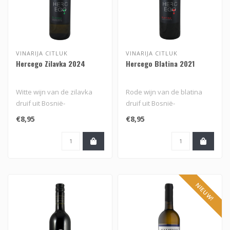
VINARIJA CITLUK
VINARIJA CITLUK
Hercego Zilavka 2024
Hercego Blatina 2021
Witte wijn van de zilavka
Rode wijn van de blatina
druif uit Bosnië-
druif uit Bosnië-
Herzegovina
Herzegovina
€8,95
€8,95
NIEUW!