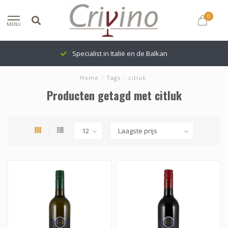
0
MENU
Specialist in Italië en de Balkan
Home
/
Tags
/
citluk
Producten getagd met citluk