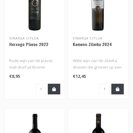
VINARIJA CITLUK
VINARIJA CITLUK
Hercego Plavac 2022
Kameno Zilavka 2024
Rode wijn van de plavac
Witte wijn van de zilavka
mali druif uit Bosnië-
druiven die groeien op een
Herzegovina van Vinarija
ondergrond van stenen van
€8,95
€12,45
Citluk..
V..