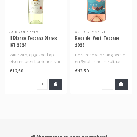
AGRICOLE SELVI
AGRICOLE SELVI
Il Bianco Toscana Bianco
Rose dei Venti Toscane
IGT 2024
2025
Witte wijn, opgevoed op
Deze rose van Sangiovese
eikenhouten barriques, van
en Syrah is het resultaat
een blend van traminer,
van een selectie druiven uit
€12,50
€13,50
trebb..
..
Abonneer je op onze nieuwsbrief