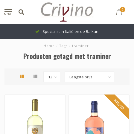
0
MENU
Specialist in Italië en de Balkan
Home
/
Tags
/
traminer
Producten getagd met traminer
NIEUW!