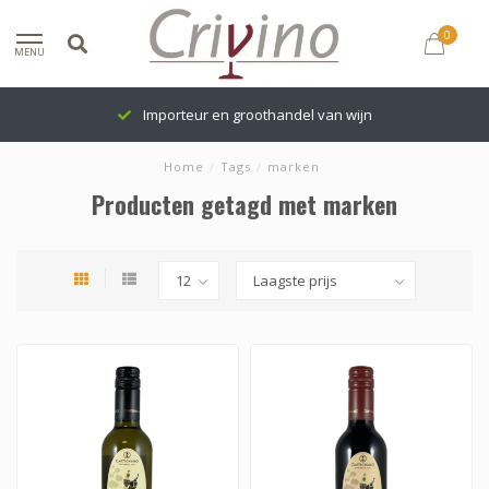
0
MENU
Importeur en groothandel van wijn
Home
/
Tags
/
marken
Producten getagd met marken