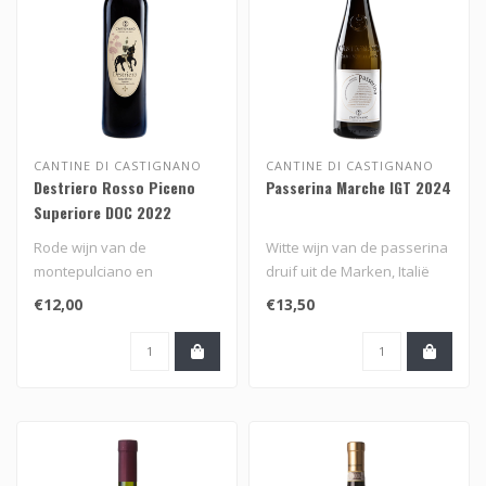
CANTINE DI CASTIGNANO
CANTINE DI CASTIGNANO
Destriero Rosso Piceno
Passerina Marche IGT 2024
Superiore DOC 2022
Rode wijn van de
Witte wijn van de passerina
montepulciano en
druif uit de Marken, Italië
sangiovese druif uit de
€12,00
€13,50
Marken, Italië..