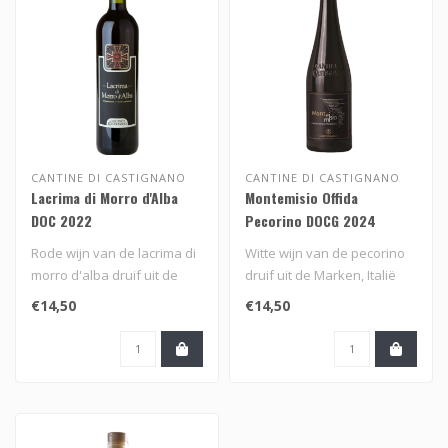
CANTINE DI CASTIGNANO
CANTINE DI CASTIGNANO
Lacrima di Morro d'Alba
Montemisio Offida
DOC 2022
Pecorino DOCG 2024
Rode wijn van de lacrima di
Witte wijn van de pecorino
morro d'alba druif uit de
druif uit de Marken, Italië
Marken, Italië..
€14,50
€14,50