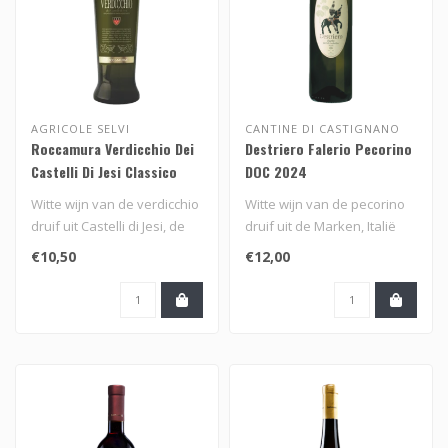
AGRICOLE SELVI
CANTINE DI CASTIGNANO
Roccamura Verdicchio Dei
Destriero Falerio Pecorino
Castelli Di Jesi Classico
DOC 2024
DOC 2024
Witte wijn van de verdicchio
Witte wijn van de pecorino
druif uit Castelli di Jesi, de
druif uit de Marken, Italië
Marken, Italië van ..
€10,50
€12,00