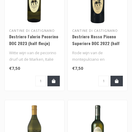
CANTINE DI CASTIGNANO
CANTINE DI CASTIGNANO
Destriero Falerio Pecorino
Destriero Rosso Piceno
DOC 2023 (half flesje)
Superiore DOC 2022 (half
flesje)
Witte wijn van de pecorino
Rode wijn van de
druif uit de Marken, Italië
montepulciano en
sangiovese druif uit de
€7,50
€7,50
Marken, Italië..