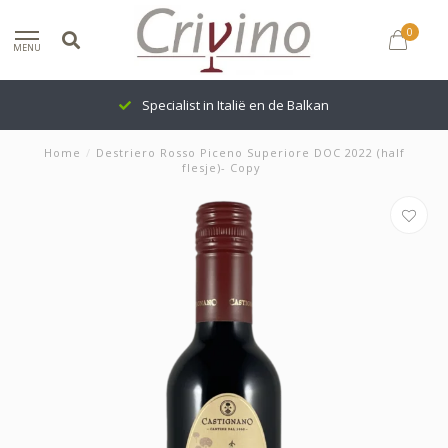
0
MENU
Specialist in Italië en de Balkan
Home
/
Destriero Rosso Piceno Superiore DOC 2022 (half
flesje)- Copy