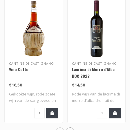
CANTINE DI CASTIGNANO
CANTINE DI CASTIGNANO
Vino Cotto
Lacrima di Morro d'Alba
DOC 2022
€16,50
€14,50
Gekookte wijn, rode zoete
Rode wijn van de lacrima di
wijn van de sangiovese en
morro d'alba druif uit de
montepul..
Marken..