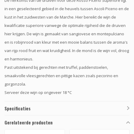
De herkomst van de druiven voor deze Rosso Piceno Superiore ligt
in een geselecteerd gebied in de heuvels tussen Ascoli Piceno en de
kust in het zuidwesten van de Marche. Hier bereikt de wijn de
kwalificatie superiore vanwege de optimale rijpheid die de druiven
hier krijgen. De wijn is gemaakt van sangiovese en montepulciano
en is robijnrood van kleur met een mooie balans tussen de aroma's
van rijp rood fruit en wat kruidigheid. In de mond is de wijn vol, droog
en harmonieus.
Past uitstekend bij gerechten met truffel, paddenstoelen,
smaakvolle vleesgerechten en pittige kazen zoals pecorino en
gorgonzola.
Serveer deze wijn op ongeveer 18 °C
Specificaties
Gerelateerde producten