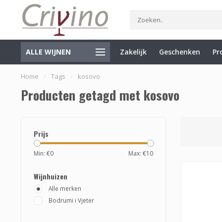
ALLE WIJNEN
Zakelijk
Geschenken
Pr
Gratis verzending vanaf €75 (NL)
Levering binnen 1 tot 3 we
Home
/
Tags
/
kosovo
Producten getagd met kosovo
Prijs
Min: €
0
Max: €
10
Wijnhuizen
Alle merken
Bodrumi i Vjeter