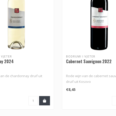
 VJETER
BODRUMI I VJETER
ay 2024
Cabernet Sauvignon 2022
van de chardonnay druif uit
Rode wijn van de cabernet sau
druif uit Kosovo
€8,45