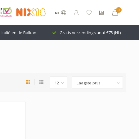
0
NL
n Italië en de Balkan
Gratis verzending vanaf €75 (NL)