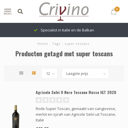
0
MENU
Specialist in Italië en de Balkan
Home
/
Tags
/
super toscans
Producten getagd met super toscans
Agricole Selvi Il Nero Toscane Rosso IGT 2020
Rode Super Toscan, gemaakt van sangiovese,
merlot en syrah van Agricole Selvi uit Toscane,
Italië