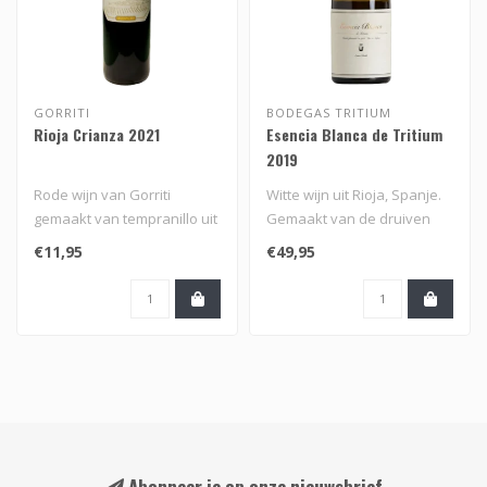
GORRITI
BODEGAS TRITIUM
Rioja Crianza 2021
Esencia Blanca de Tritium
2019
Rode wijn van Gorriti
Witte wijn uit Rioja, Spanje.
gemaakt van tempranillo uit
Gemaakt van de druiven
de Rioja in Spanje...
Viura en Malvasia,
€11,95
€49,95
Garnacha..
Abonneer je op onze nieuwsbrief