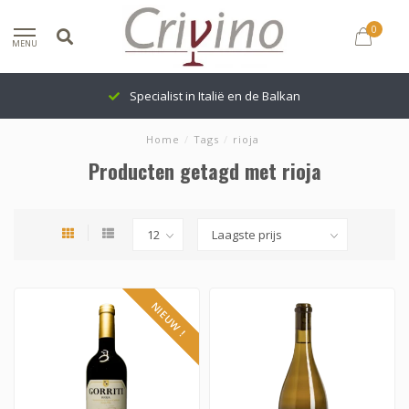
0
MENU
Specialist in Italië en de Balkan
Home
/
Tags
/
rioja
Producten getagd met rioja
NIEUW !