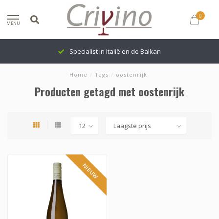
0
MENU
Specialist in Italië en de Balkan
Home
/
Tags
/
oostenrijk
Producten getagd met oostenrijk
NIEUW