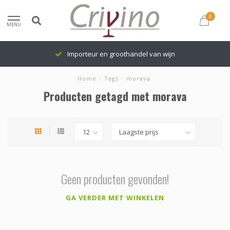
0
MENU
Importeur en groothandel van wijn
Home
/
Tags
/
morava
Producten getagd met morava
Geen producten gevonden!
GA VERDER MET WINKELEN