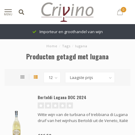
0
MENU
Importeur en groothandel van wijn
Home
/
Tags
/
lugana
Producten getagd met lugana
Bertoldi Lugana DOC 2024
Witte wijn van de turbiana of trebbiana di Lugana
druif van het wijnhuis Bertoldi uit de Veneto, Italië