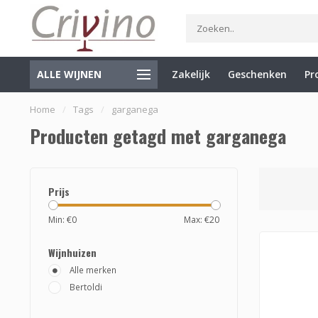
ALLE WIJNEN
Zakelijk
Geschenken
Pr
Specialist in Italië en de Balkan
Gratis verzending vanaf €7
Home
/
Tags
/
garganega
Producten getagd met garganega
Prijs
Min: €
0
Max: €
20
Wijnhuizen
Alle merken
Bertoldi