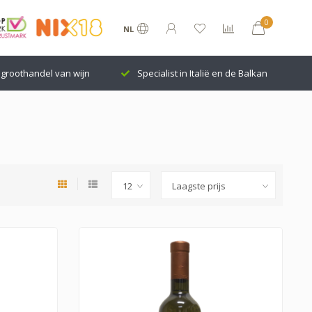
0
NL
groothandel van wijn
Specialist in Italië en de Balkan