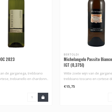
BERTOLDI
DOC 2023
Michelangelo Passito Bianco
IGT (0,375l)
 van de garganega, trebbiano
Witte zoete wijn van de gargan
rtese, trebianello en chardonn..
trebbiano toscano en cortese d
het w..
€15,75