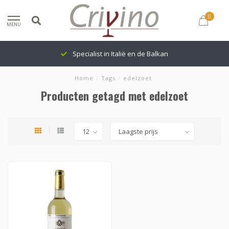
0
MENU
Specialist in Italië en de Balkan
Home
/
Tags
/
edelzoet
Producten getagd met edelzoet