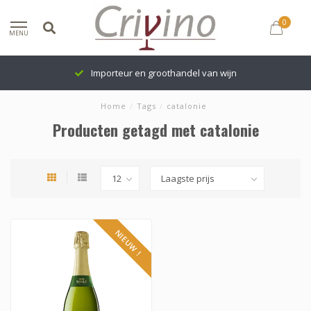
0
MENU
Importeur en groothandel van wijn
Home
/
Tags
/
catalonie
Producten getagd met catalonie
NIEUW !