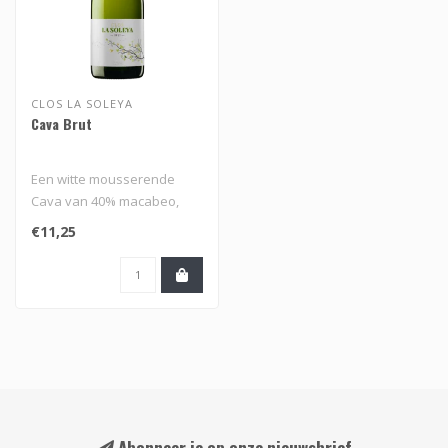
CLOS LA SOLEYA
Cava Brut
Een witte mousserende
Cava van 40% macabeo,
30% parellada en 30%
€11,25
xarello van Clo..
Abonneer je op onze nieuwsbrief