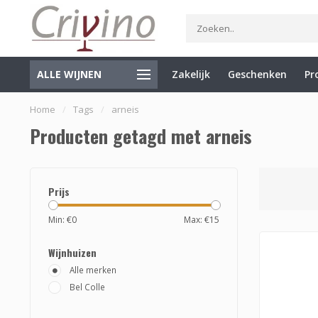
ALLE WIJNEN
Zakelijk
Geschenken
Pr
Specialist in Italië en de Balkan
Gratis verzending vanaf €7
Home
/
Tags
/
arneis
Producten getagd met arneis
Prijs
Min: €
0
Max: €
15
Wijnhuizen
Alle merken
Bel Colle