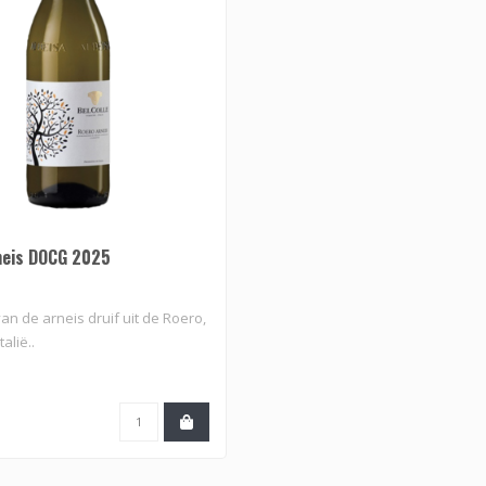
neis DOCG 2025
van de arneis druif uit de Roero,
alië..