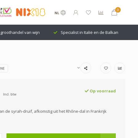
0
NL
groothandel van wijn
Specialist in Italië en de Balkan
NNE
Op voorraad
Incl. btw
n de syrah-druif, afkomstig uit het Rhône-dal in Frankrijk