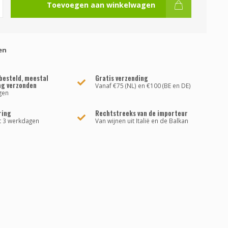
Toevoegen aan winkelwagen
en
besteld, meestal
Gratis verzending
ag verzonden
Vanaf €75 (NL) en €100 (BE en DE)
gen
ring
Rechtstreeks van de importeur
t 3 werkdagen
Van wijnen uit Italië en de Balkan