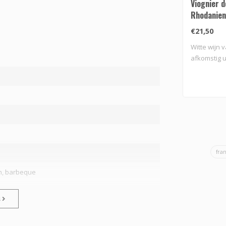
Viognier d
Rhodanien
€21,50
Witte wijn v
afkomstig u
fra
n, barbeque
s