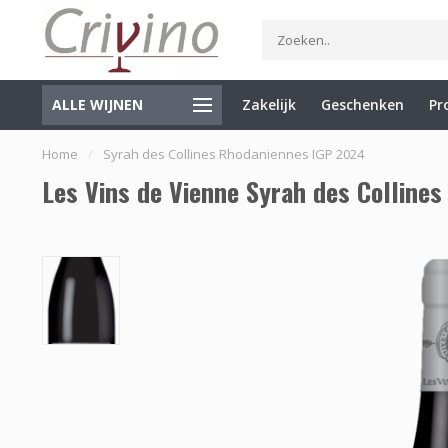
ALLE WIJNEN
Zakelijk
Geschenken
Pr
Specialist in Italië en de Balkan
Gratis verzending vanaf €7
Home
/
Syrah des Collines Rhodaniennes IGP 2024
Les Vins de Vienne Syrah des Colline