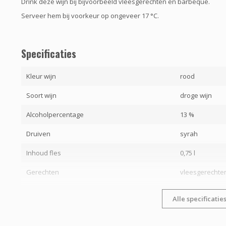
Drink deze wijn bij bijvoorbeeld vleesgerechten en barbeque.
Serveer hem bij voorkeur op ongeveer 17 °C.
Specificaties
Kleur wijn
rood
Soort wijn
droge wijn
Alcoholpercentage
13 %
Druiven
syrah
Inhoud fles
0,75 l
Gerechten
vleesgerechte
Alle specificatie