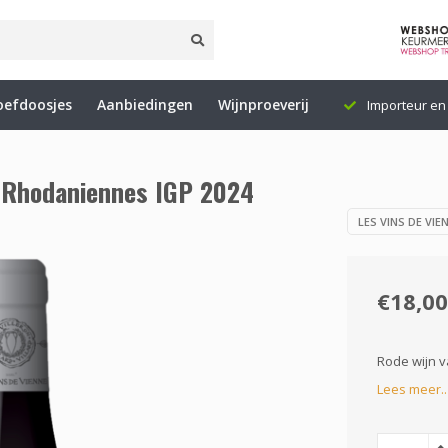
oefdoosjes
Aanbiedingen
Wijnproeverij
5 (NL)
Levering binnen 1 tot 3 werkdagen
Importeur en 
s Rhodaniennes IGP 2024
LES VINS DE VIE
€18,00
Rode wijn va
Lees meer..