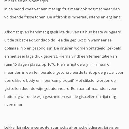
mineralen en bloemetjes.
In de mond voelt vet aan met rijp fruit maar ook nog met meer dan
voldoende frisse tonen. De afdronk is mineraal, intens en erg lang.
Afkomstig van handmatig geplukte druiven uit hun beste wijngaard
uit de substreek Condado do Tea die geplukt zijn wanneer ze
optimaal rijp en gezond zijn. De druiven worden ontsteeld, gekoeld
en met zeer lage druk geperst. Hierna vindt een fermentatie van
ruim 15 dagen plaats op 16°C. Hierna rijpt de wijn minimaal 6
maanden in een temperatuurgecontroleerde tank op de gistcel voor
een dikkere body en meer ‘complexiteit’. Met stikstof worden de
gistcellen door de wijn gebatonneerd. Een aantal maanden voor
botteling wordt de wijn gescheiden van de gistcellen en rijpt nog
even door.
Lekker bij rijkere gerechten van schaal- en schelpdieren, bij vis en