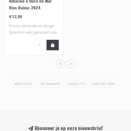
Albariño a Veira Do Mar
Rias Baixas 2024
€12,95
Frisse, minerale en droge
Spaanse wijn gemaakt van
albariño ..
albarino
(8)
rias baixas
(8)
spanje
(13)
witte wijn
(368)
Abonneer je op onze nieuwsbrief