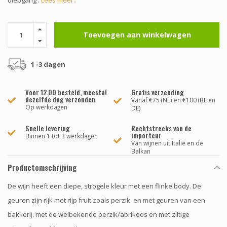
diepgang .
Lees meer..
Toevoegen aan winkelwagen
1 -3 dagen
Voor 12.00 besteld, meestal
Gratis verzending
dezelfde dag verzonden
Vanaf €75 (NL) en €100 (BE en
Op werkdagen
DE)
Snelle levering
Rechtstreeks van de
importeur
Binnen 1 tot 3 werkdagen
Van wijnen uit Italië en de
Balkan
Productomschrijving
De wijn heeft een diepe, strogele kleur met een flinke body. De
geuren zijn rijk met rijp fruit zoals perzik en met geuren van een
bakkerij. met de welbekende perzik/abrikoos en met ziltige