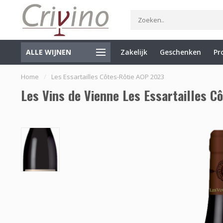
ALLE WIJNEN
Zakelijk
Geschenken
Pr
Specialist in Italië en de Balkan
Gratis verzending vanaf €7
Home
/
Les Essartailles Côtes-Rôtie AOP 2023
Les Vins de Vienne Les Essartailles C