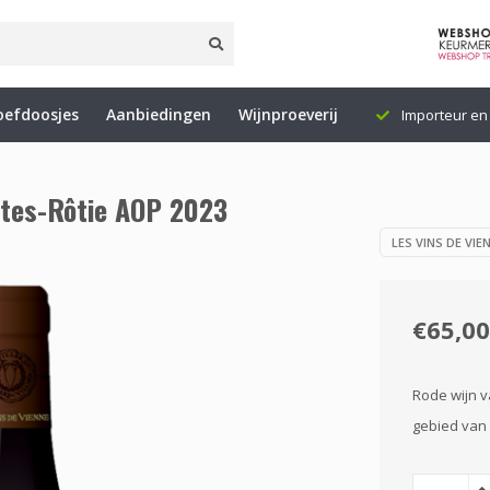
oefdoosjes
Aanbiedingen
Wijnproeverij
5 (NL)
Levering binnen 1 tot 3 werkdagen
Importeur en 
ôtes-Rôtie AOP 2023
LES VINS DE VIE
€65,00
Rode wijn v
gebied van 