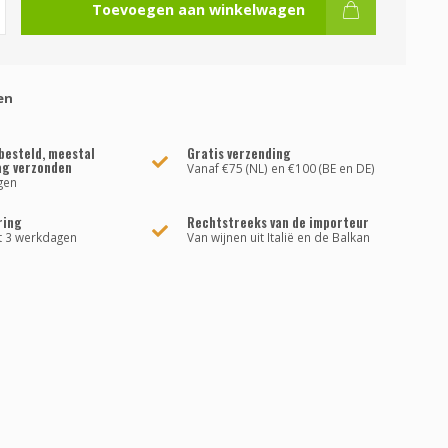
Toevoegen aan winkelwagen
en
besteld, meestal
Gratis verzending
ag verzonden
Vanaf €75 (NL) en €100 (BE en DE)
gen
ring
Rechtstreeks van de importeur
t 3 werkdagen
Van wijnen uit Italië en de Balkan