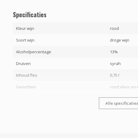
Specificaties
Kleur wijn
rood
Soort wijn
droge wijn
Alcoholpercentage
13%
Druiven
syrah
Inhoud fles
0,75 l
Gerechten
rood vlees en
Alle specificatie