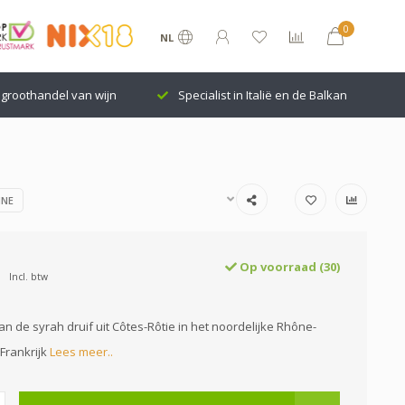
0
NL
groothandel van wijn
Specialist in Italië en de Balkan
NNE
Op voorraad (30)
Incl. btw
an de syrah druif uit Côtes-Rôtie in het noordelijke Rhône-
Frankrijk
Lees meer..