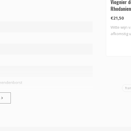
Viognier d
Rhodanien
€21,50
Witte wijn v
afkomstig u
 eendenborst
fra
s