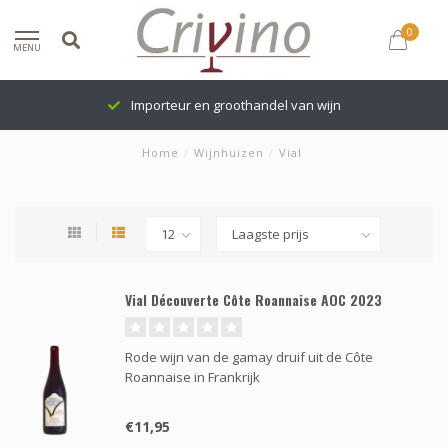
0
MENU
Importeur en groothandel van wijn
Home
/
Wijnhuizen
/
Vial
Vial Découverte Côte Roannaise AOC 2023
Rode wijn van de gamay druif uit de Côte
Roannaise in Frankrijk
€11,95