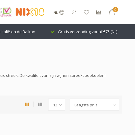
0
NL
n Italië en de Balkan
Gratis verzending vanaf €75 (NL)
x-streek. De kwaliteit van zijn wijnen spreekt boekdelen!