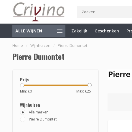
ALLE WIJNEN
Zakelijk
Geschenken
Pr
Gratis verzending vanaf €75 (NL)
Levering binnen 1 tot 3 we
Home
/
Wijnhuizen
/
Pierre Dumontet
Pierre Dumontet
Prijs
Min: €
0
Max: €
25
Wijnhuizen
Alle merken
Pierre Dumontet