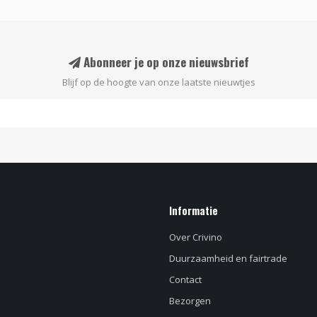
Abonneer je op onze nieuwsbrief
Blijf op de hoogte van onze laatste nieuwtjes
Informatie
Over Crivino
Duurzaamheid en fairtrade
Contact
Bezorgen