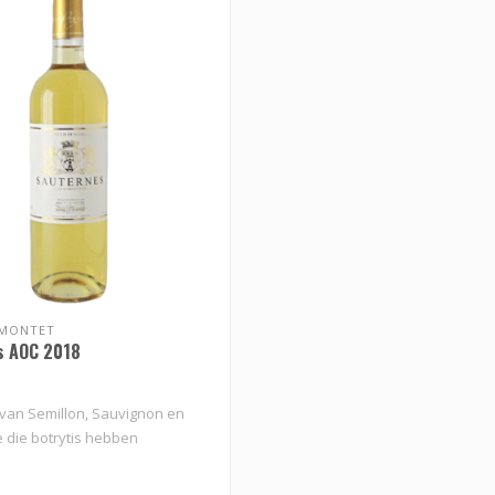
UMONTET
s AOC 2018
 van Semillon, Sauvignon en
 die botrytis hebben
u..