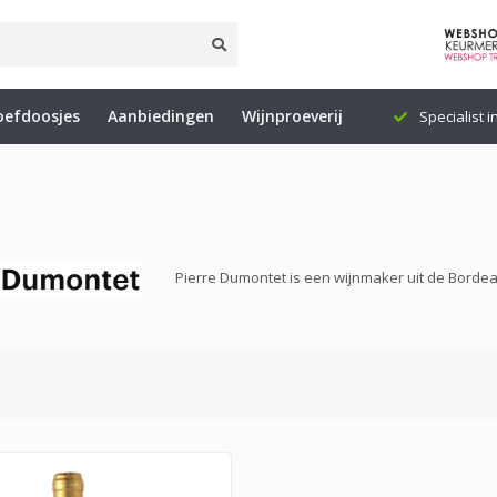
oefdoosjes
Aanbiedingen
Wijnproeverij
rkdagen
Importeur en groothandel van wijn
Specialist i
Pierre Dumontet is een wijnmaker uit de Bordeau