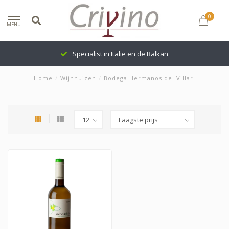
0
MENU
Specialist in Italië en de Balkan
Home
/
Wijnhuizen
/
Bodega Hermanos del Villar