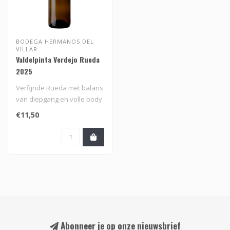
BODEGA HERMANOS DEL
VILLAR
Valdelpinta Verdejo Rueda
2025
Verfijnde Rueda met balans
van diepgang en volle body
en geuren en smaken van
€11,50
pe..
Abonneer je op onze nieuwsbrief