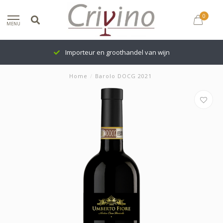
0
MENU
Importeur en groothandel van wijn
Home
/
Barolo DOCG 2021