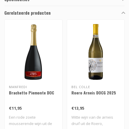
Gerelateerde producten
MANFREDI
BEL COLLE
Brachetto Piemonte DOC
Roero Arneis DOCG 2025
€11,95
€13,95
Een rode zoete
Witte wijn van de arneis
mousserende wijn uit de
druif uit de Roero,