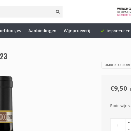
oefdoosjes
Aanbiedingen
Wijnproeverij
5 (NL)
Levering binnen 1 tot 3 werkdagen
Importeur en 
023
UMBERTO FIORE
€9,50
Rode wijn v