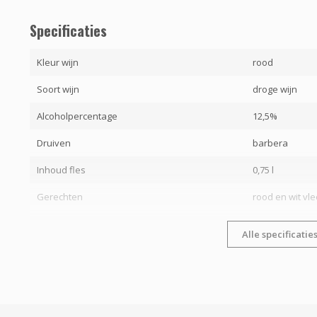
Specificaties
Kleur wijn
rood
Soort wijn
droge wijn
Alcoholpercentage
12,5%
Druiven
barbera
Inhoud fles
0,75 l
Gerechten
rood en wit vle
Alle specificatie