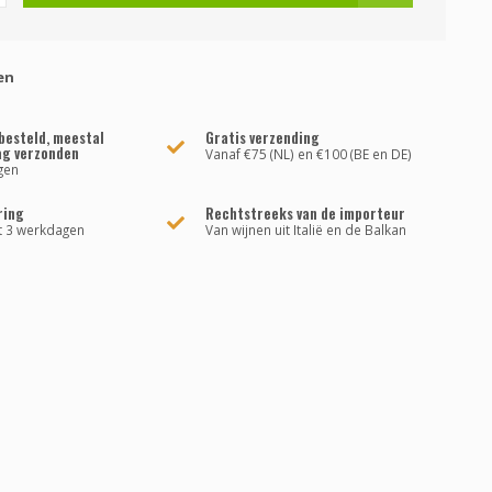
en
besteld, meestal
Gratis verzending
ag verzonden
Vanaf €75 (NL) en €100 (BE en DE)
gen
ring
Rechtstreeks van de importeur
t 3 werkdagen
Van wijnen uit Italië en de Balkan