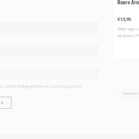
Roero Arn
€13,95
Witte wijn v
de Roero, Pi
es, lichte wildgerechten en vooral bij pasta’s
barbera
(
s