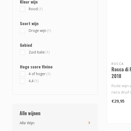
Kleur wijn
Rood
(1)
Soort wijn
Droge wijn
(1)
Gebied
Zuid Italië
(1)
ROCCA
Hoge score Vivino
Rocca di 
4 of hoger
(1)
2018
4,4
(1)
Rode wijn 
nera druif ui
€29,95
Alle wijnen
Alle Wijn