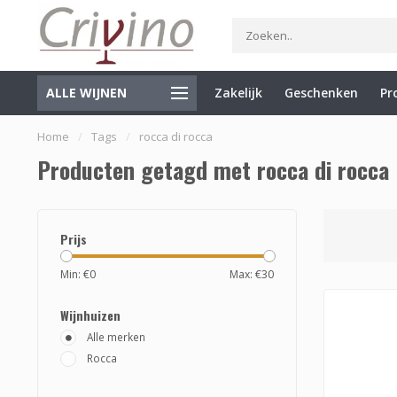
ALLE WIJNEN
Zakelijk
Geschenken
Pr
Specialist in Italië en de Balkan
Gratis verzending vanaf €7
Home
/
Tags
/
rocca di rocca
Producten getagd met rocca di rocca
Prijs
Min: €
0
Max: €
30
Wijnhuizen
Alle merken
Rocca