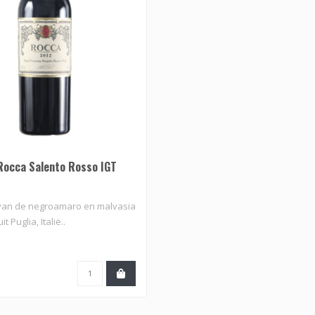
Rocca Salento Rosso IGT
van de negroamaro en malvasia
t Puglia, Italië..