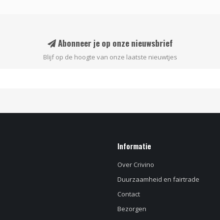
Abonneer je op onze nieuwsbrief
Blijf op de hoogte van onze laatste nieuwtjes
Informatie
Over Crivino
Duurzaamheid en fairtrade
Contact
Bezorgen