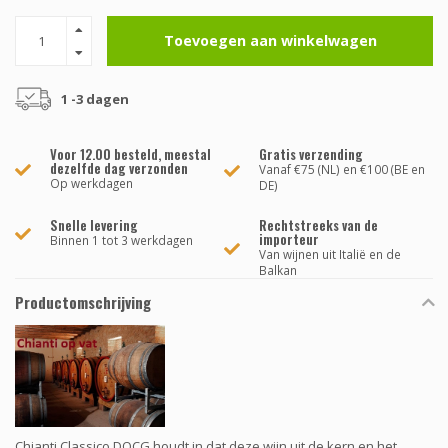
Toevoegen aan winkelwagen
1 -3 dagen
Voor 12.00 besteld, meestal
Gratis verzending
dezelfde dag verzonden
Vanaf €75 (NL) en €100 (BE en
Op werkdagen
DE)
Snelle levering
Rechtstreeks van de
importeur
Binnen 1 tot 3 werkdagen
Van wijnen uit Italië en de
Balkan
Productomschrijving
Chianti Classico DOCG houdt in dat deze wijn uit de kern en het