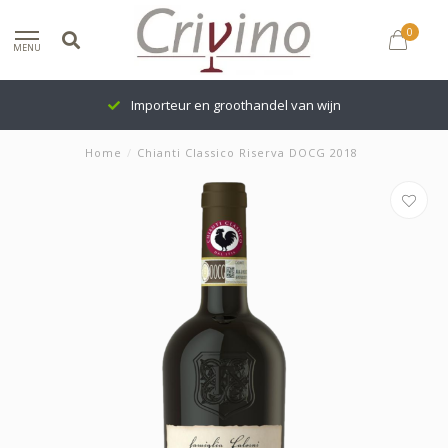
0
MENU
Importeur en groothandel van wijn
Home
/
Chianti Classico Riserva DOCG 2018