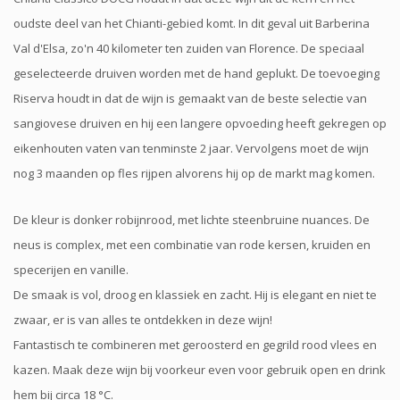
oudste deel van het Chianti-gebied komt. In dit geval uit Barberina
Val d'Elsa, zo'n 40 kilometer ten zuiden van Florence. De speciaal
geselecteerde druiven worden met de hand geplukt. De toevoeging
Riserva houdt in dat de wijn is gemaakt van de beste selectie van
sangiovese druiven en hij een langere opvoeding heeft gekregen op
eikenhouten vaten van tenminste 2 jaar. Vervolgens moet de wijn
nog 3 maanden op fles rijpen alvorens hij op de markt mag komen.
De kleur is donker robijnrood, met lichte steenbruine nuances. De
neus is complex, met een combinatie van rode kersen, kruiden en
specerijen en vanille.
De smaak is vol, droog en klassiek en zacht. Hij is elegant en niet te
zwaar, er is van alles te ontdekken in deze wijn!
Fantastisch te combineren met geroosterd en gegrild rood vlees en
kazen. Maak deze wijn bij voorkeur even voor gebruik open en drink
hem bij circa 18 °C.