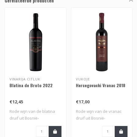
Gerelateerde producten
VINARIJA CITLUK
VUKOJE
Blatina de Broto 2022
Hercegovacki Vranac 2018
€12,45
€17,00
Rode wijn van de blatina
Rode wijn van de vranac
druif uit Bosnië-
druif uit Bosnië-
Herzegovina
Herzegovina