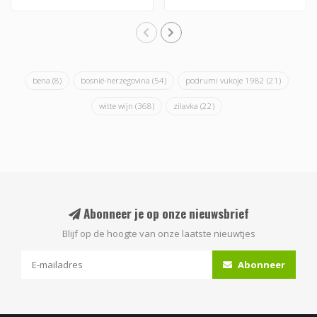
bena
(8)
bosnië-herzegovina
(54)
podrumi vukoje 1982
(21)
witte wijn
(368)
zilavka
(22)
Abonneer je op onze nieuwsbrief
Blijf op de hoogte van onze laatste nieuwtjes
Abonneer